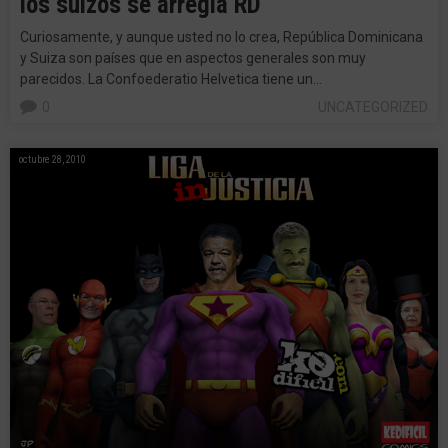
los suizos se arregla RD
Curiosamente, y aunque usted no lo crea, República Dominicana
y Suiza son países que en aspectos generales son muy
parecidos. La Confoederatio Helvetica tiene un…
0
UNCATEGORIZED
octubre 28, 2010