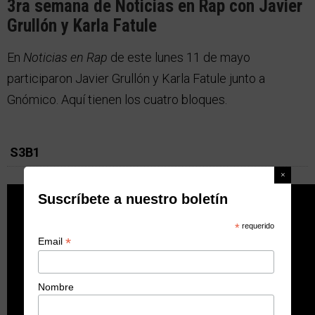
3ra semana de Noticias en Rap con Javier
Grullón y Karla Fatule
En
Noticias en Rap
de este lunes 11 de mayo
participaron Javier Grullón y Karla Fatule junto a
Gnómico. Aquí tienen los cuatro bloques.
S3B1
Suscríbete a nuestro boletín
*
requerido
*
Email
Nombre