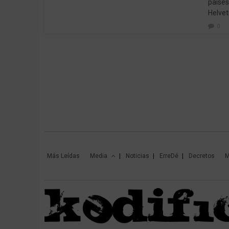
países
Helvet
0
Más Leídas
Media
Noticias
ErreDé
Decretos
M