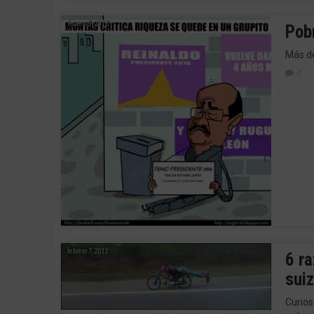
febrero 9, 2015
Pob
Más de
0
febrero 7, 2012
6 ra
suiz
Curios