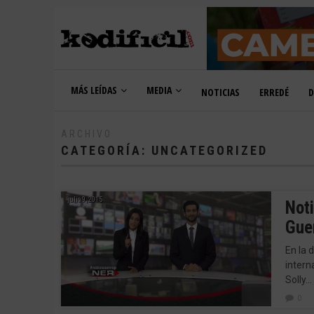
MÁS LEÍDAS
MEDIA
NOTICIAS
ERREDÉ
D
ARCHIVO
CATEGORÍA:
UNCATEGORIZED
julio 9, 2015
Not
Guer
En la 
intern
Solly…
0