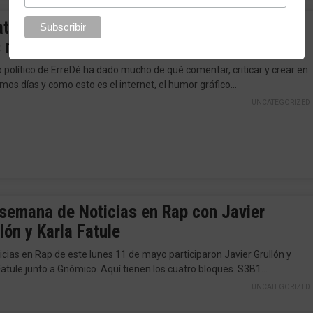
ativa campaña para postular políticos aún
 malos que los de RD
co político de ErreDé ha dado mucho de qué comentar, criticar y crear en
timos días y como esto es el internet, el humor gráfico…
UNCATEGORIZED
 semana de Noticias en Rap con Javier
lón y Karla Fatule
icias en Rap de este lunes 11 de mayo participaron Javier Grullón y
Fatule junto a Gnómico. Aquí tienen los cuatro bloques. S3B1…
UNCATEGORIZED