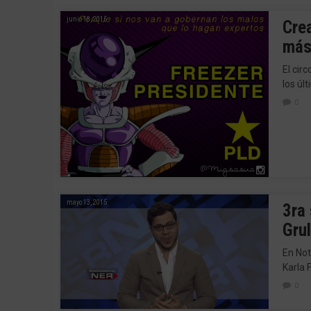
junio 18, 2015
Cre
más
El cir
los úl
0
mayo 13, 2015
3ra
Grul
En Not
Karla 
0