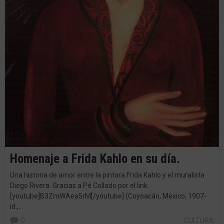
Homenaje a Frida Kahlo en su día.
Una historia de amor entre la pintora Frida Kahlo y el muralista
Diego Rivera. Gracias a Pé Collado por el link.
[youtube]B3ZmWAea5rM[/youtube] (Coyoacán, México, 1907-
id.,…
0
CULTURA