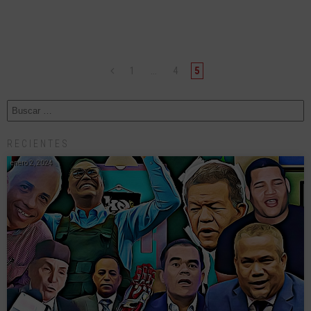
1
…
4
5
RECIENTES
enero 2, 2024