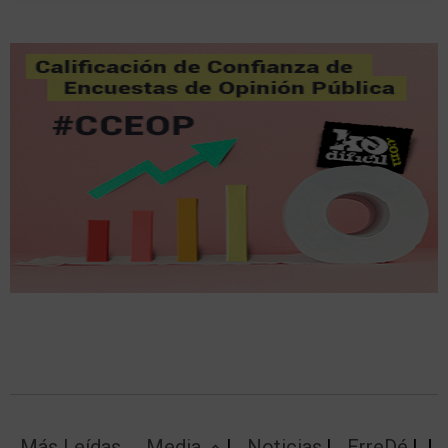
Más Leídas
Media
Noticias
ErreDé