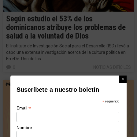
Según estudio el 53% de los
dominicanos atribuye los problemas de
salud a la voluntad de Dios
El Instituto de Investigación Social para el Desarrollo (ISD) llevó a
cabo una extensa investigación acerca de la cultura política en
ErreDé. Uno de los…
0
NOTICIAS DIFÍCILES
julio 22, 2016
Suscríbete a nuestro boletín
*
requerido
*
Email
Nombre