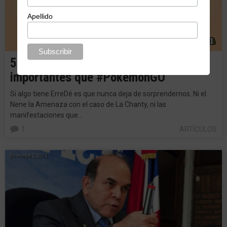
Apellido
5 problemas nacionales más
importantes que #PokemonGO
Si algo tiene ErreDé es que nunca deja de sorprendernos. Ni el
Nene la Amenaza con el caso de La Chanty, ni las
manifestaciones que…
1
ARTÍCULOS
diciembre 3, 2015