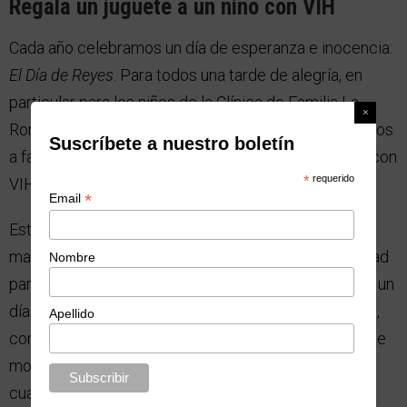
Regala un juguete a un niño con VIH
Cada año celebramos un día de esperanza e inocencia:
El Día de Reyes
. Para todos una tarde de alegría, en
particular para los niños de la Clínica de Familia La
Romana. Una institución que provee servicios médicos
Suscríbete a nuestro boletín
a familias de escasos recursos, en especial a niños con
*
requerido
VIH positivo.
*
Email
Este año el equipo de
Jompéame
quiere darles una
mañana de felicidad a 38 niños, una nueva oportunidad
Nombre
para que olviden su realidad, y puedan volver a tener un
día de inocencia junto a payasos, golosinas, juguetes,
Apellido
comida y mucha diversión. Su sueño es poder ver ese
momentito de gran alegría, que cada niño expresa,
cuando recibe el regalo anhelado.