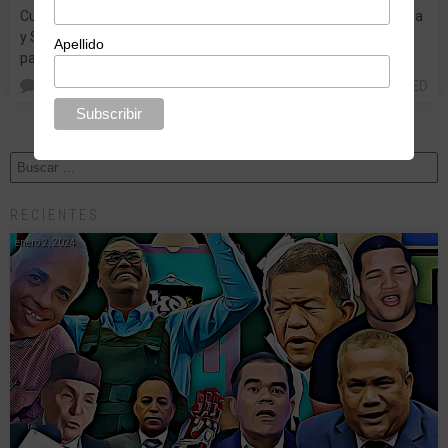
Curiosamente, y aunque usted no lo crea, República Dominicana
y Suiza son países que en aspectos generales son muy
Apellido
parecidos. La Confoederatio Helvetica tiene un…
0
UNCATEGORIZED
RECIENTES
enero 2, 2024