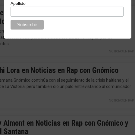
Apellido
icias en Rap con Luis Abinader y Angélica
tos
emana en Noticias en Rap, Gnómico entrevista por primera vez a un
ato presidencial para las elecciones del 2016. Hay un par de
ntos…
NOTICIAS EN RAP
hi Lora en Noticias en Rap con Gnómico
emana Gnómico continúa con el seguimiento de la crisis haitiana y el
 de La Victoria, pero también dio un palo entrevistando al comunicador
…
NOTICIAS EN RAP
y Almont en Noticias en Rap con Gnómico y
el Santana