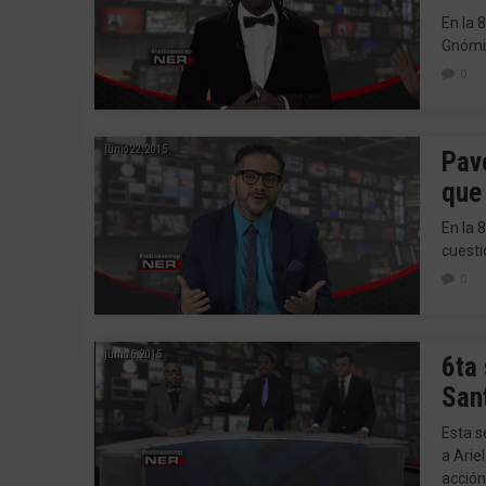
En la
Gnómic
0
junio 22, 2015
Pav
que 
En la 
cuesti
0
junio 6, 2015
6ta
Sant
Esta s
a Arie
acción