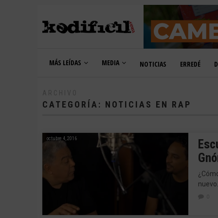
MÁS LEÍDAS
MEDIA
NOTICIAS
ERREDÉ
D
ARCHIVO
CATEGORÍA:
NOTICIAS EN RAP
octubre 4, 2016
Esc
Gnó
¿Cómo 
nuevo.
0