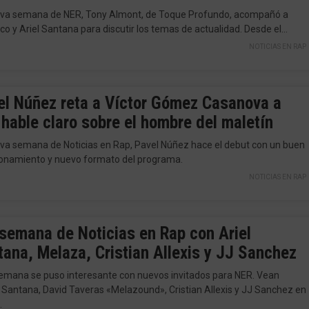
 8va semana de NER, Tony Almont, de Toque Profundo, acompañó a
o y Ariel Santana para discutir los temas de actualidad. Desde el…
NOTICIAS EN RAP
el Núñez reta a Víctor Gómez Casanova a
hable claro sobre el hombre del maletín
8va semana de Noticias en Rap, Pavel Núñez hace el debut con un buen
onamiento y nuevo formato del programa.
NOTICIAS EN RAP
 semana de Noticias en Rap con Ariel
ana, Melaza, Cristian Allexis y JJ Sanchez
emana se puso interesante con nuevos invitados para NER. Vean
l Santana, David Taveras «Melazound», Cristian Allexis y JJ Sanchez en
.