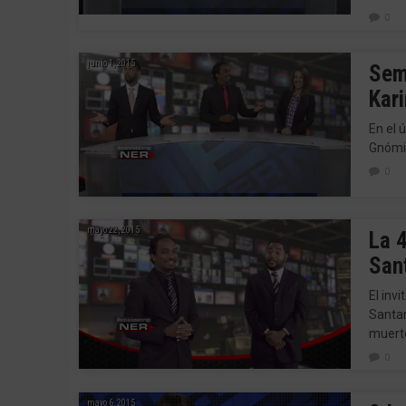
0
junio 1, 2015
Sem
Kari
En el 
Gnómi
0
mayo 22, 2015
La 
San
El inv
Santan
muert
0
mayo 6, 2015