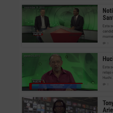
noviembre 19, 2015
Not
San
Esta s
candid
mome
0
agosto 26, 2015
Huc
Esta s
relajo
Huchi
0
junio 24, 2015
Ton
Ari