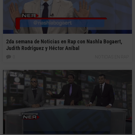
2da semana de Noticias en Rap con Nashla Bogaert,
Judith Rodríguez y Héctor Aníbal
0
NOTICIAS EN RAP
junio 6, 2015