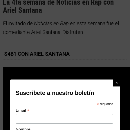
La 4ta semana de Noticias en Rap con
Ariel Santana
El invitado de
Noticias en Rap
en esta semana fue el
comediante Ariel Santana. Disfruten…
S4B1 CON ARIEL SANTANA
Suscríbete a nuestro boletín
*
requerido
*
Email
Nombre