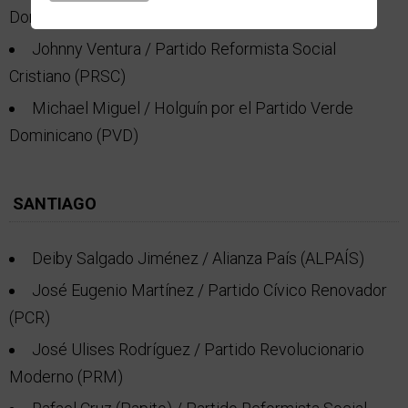
Dominicana (PLD)
Johnny Ventura / Partido Reformista Social
Cristiano (PRSC)
Michael Miguel / Holguín por el Partido Verde
Dominicano (PVD)
SANTIAGO
Deiby Salgado Jiménez / Alianza País (ALPAÍS)
José Eugenio Martínez / Partido Cívico Renovador
(PCR)
José Ulises Rodríguez / Partido Revolucionario
Moderno (PRM)