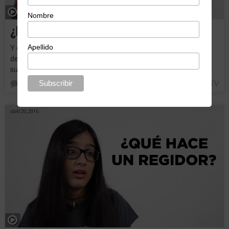
Nombre
¿Para qué sirven los Diputados?
Apellido
Y como lo prometido es deuda, aquí tienen la segunda entrega
de Educación Electoral en la onda de KeDificil. Si aún no estás
suscrit@ a #KeDificilTV…
0
KEDIFICIL TV
abril 20, 2016