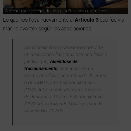
A menos que el segundo se repita 20 veces en 2 meses.
Lo que nos lleva nuevamente al
Artículo 3
que fue «lo
más relevante» según las asociaciones…
Será considerado como proveedor y no
un destinatario final, toda persona física o
jurídica que,
valiéndose de
fraccionamiento
, sobrepase en un
mismo año fiscal, un umbral de 20 envíos
o Dos Mil Dólares Estadounidenses
(US$2,000), en importaciones menores
de doscientos Dólares Estadounidenses
(US$200) o utilizando la Categoría B del
Decreto No. 402-05.