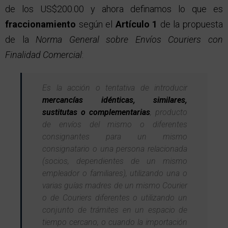
de los US$200.00 y ahora definamos lo que es
fraccionamiento
según el
Artículo 1
de la propuesta
de la
Norma General sobre Envíos Couriers con
Finalidad Comercial
:
Es la acción o tentativa de introducir
mercancías idénticas, similares,
sustitutas o complementarias
, producto
de envíos del mismo o diferentes
consignantes para un mismo
consignatario o una persona relacionada
(socios, dependientes de un mismo
empleador o familiares), utilizando una o
varias guías madres de un mismo Courier
o de Couriers diferentes o utilizando un
conjunto de trámites en un espacio de
tiempo cercano, o cuando la importación