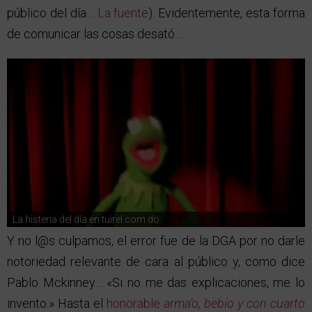
público del día…
La fuente
). Evidentemente, esta forma
de comunicar las cosas desató…
La histeria del día en tuirel.com.do
Y no l@s culpamos, el error fue de la DGA por no darle
notoriedad relevante de cara al público y, como dice
Pablo Mckinney… «Si no me das explicaciones, me lo
invento.» Hasta el
honorable
arma’o, bebío y con cuarto