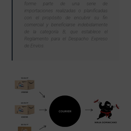
forme parte de una serie de
importaciones realizadas o planificadas
con el propósito de encubrir su fin
comercial y beneficiarse indebidamente
de la categoría B, que establece el
Reglamento para el Despacho Expreso
de Envíos.