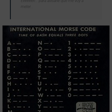
Eeeeeeh… para avisarle que me voy a
meter…