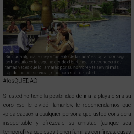
Sin duda alguna, el mejor “asiento de la casa” es lograr conseguir
un banquito en la esquina donde el bartender te reconocerá de
tantas veces que lo llamarás por su nombre y te servirá más
rápido, no por servicial , sino para salir de usted.
#losQUEDAO
Si usted no tiene la posibilidad de ir a la playa o si a su
coro «se le olvidó llamarle», le recomendamos que
«pida cacao» a cualquier persona que usted considera
insoportable y ofrézcale su amistad (aunque sea
temporal) ya que esos tienen familias con fincas, casas