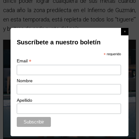
difícil poder lograr cualquiera de sus metas cuando
cada año la zona predilecta en el Infierno de Guzmán,
en esta temporada, está repleta de todos los “tiguere’”
y buitres de cada punto del país.
Suscríbete a nuestro boletín
*
requerido
*
Email
Nombre
Apellido