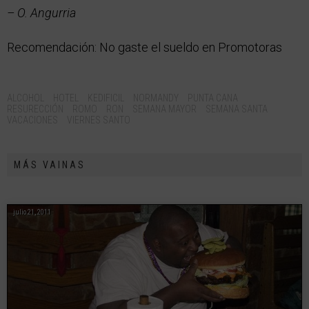
– O. Angurria
Recomendación: No gaste el sueldo en Promotoras
Tags:
ALCOHOL
HOTEL
KEDIFICIL
NORMANDY
PUNTA CANA
RESURECCIÓN
ROMO
RON
SEMANA MAYOR
SEMANA SANTA
VACACIONES
VIERNES SANTO
MÁS VAINAS
julio 21, 2011