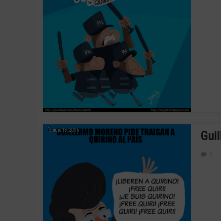
febrero 18, 2015
Guil
0