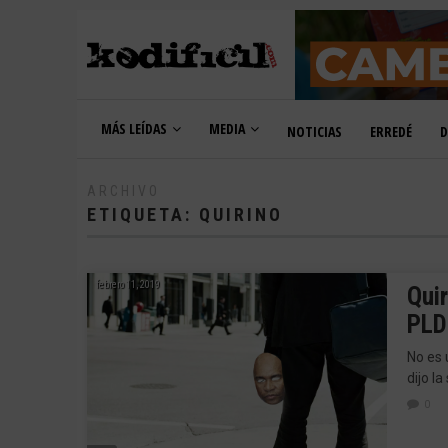
MÁS LEÍDAS
MEDIA
NOTICIAS
ERREDÉ
D
ARCHIVO
ETIQUETA:
QUIRINO
febrero 11, 2019
Quir
PLD
No es 
dijo l
0