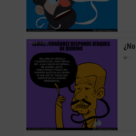
febrero 16, 2015
¿No
0