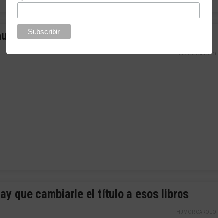
nuevo acto para el mismo circo
HUMOR CAROLO
ay que cambiarle el título a esos libros
HUMOR CAROLO