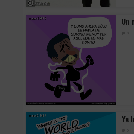
marzo 4, 2015
Un 
0
marzo 2, 2015
Ya h
0