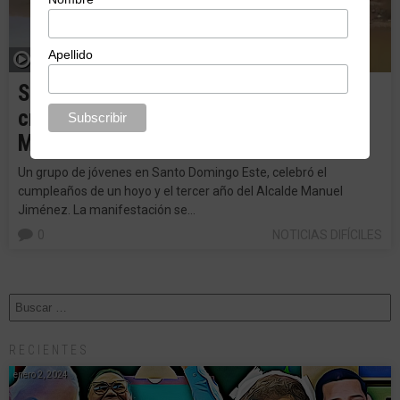
Apellido
SDE celebra tercer cumpleaños de
cráter y tres años de la gestión de
Manuel Jiménez
Un grupo de jóvenes en Santo Domingo Este, celebró el
cumpleaños de un hoyo y el tercer año del Alcalde Manuel
Jiménez. La manifestación se…
0
NOTICIAS DIFÍCILES
RECIENTES
enero 2, 2024