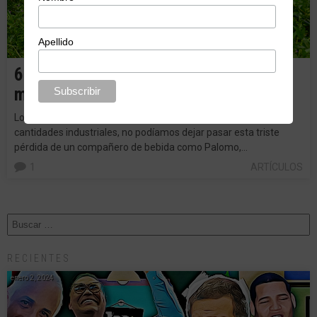
Apellido
6 razones por las cuáles Palomo era
más ápero que tú.
Los culpables somos fieles al derrique de cervezas en
cantidades industriales, no podíamos dejar pasar esta triste
pérdida de un compañero de bebida como Palomo,…
1
ARTÍCULOS
RECIENTES
enero 2, 2024