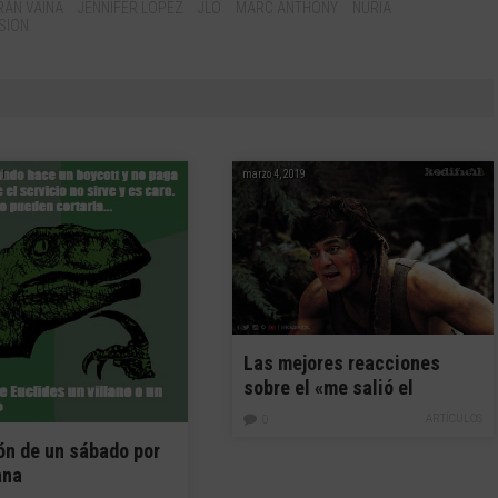
RAN VAINA
JENNIFER LOPEZ
JLO
MARC ANTHONY
NURIA
SION
11
marzo 4, 2019
Las mejores reacciones
sobre el «me salió el
Gascue» de Julio Cury
ARTÍCULOS
0
ón de un sábado por
ana