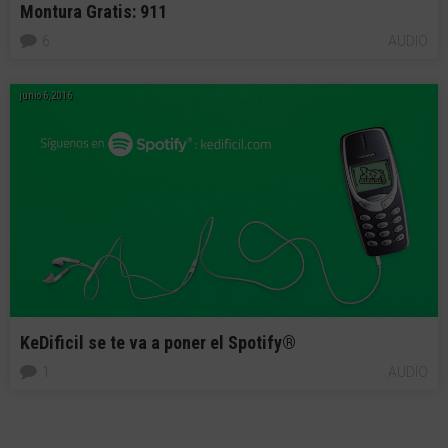
Montura Gratis: 911
6
AUDIO
junio 6, 2016
KeDificil se te va a poner el Spotify®
1
AUDIO